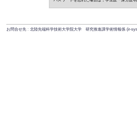
お問合せ先 : 北陸先端科学技術大学院大学 研究推進課学術情報係 (ir-sys[at]ml.