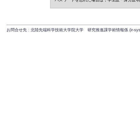
お問合せ先 : 北陸先端科学技術大学院大学 研究推進課学術情報係 (ir-sys[at]ml.