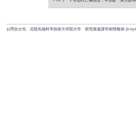
お問合せ先 : 北陸先端科学技術大学院大学 研究推進課学術情報係 (ir-sys[at]ml.