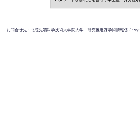
お問合せ先 : 北陸先端科学技術大学院大学 研究推進課学術情報係 (ir-sys[at]ml.