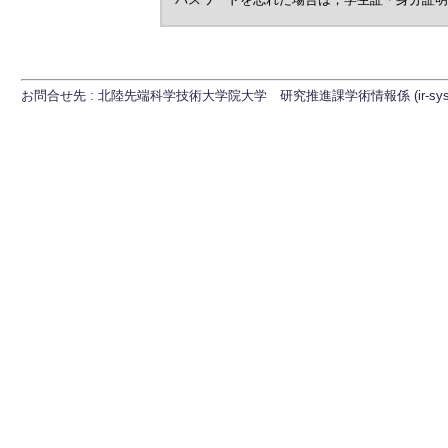
お問合せ先 : 北陸先端科学技術大学院大学 研究推進課学術情報係 (ir-sys[at]ml.