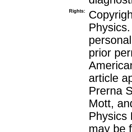
Rights:
Copyrigh
Physics.
personal
prior pe
American
article 
Prerna S
Mott, an
Physics 
may be f