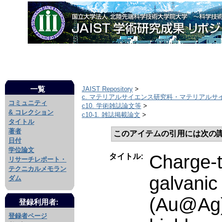
一覧
JAIST Repository
>
c. マテリアルサイエンス研究科・マテリアルサ
コミュニティ
c10. 学術雑誌論文等
>
& コレクション
c10-1. 雑誌掲載論文
>
タイトル
著者
このアイテムの引用には次の
日付
学位論文
Charge-t
タイトル:
リサーチレポート・
テクニカルメモラン
galvanic
ダム
(Au@Ag)@
登録利用者:
登録者ページ