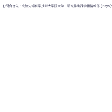
お問合せ先 : 北陸先端科学技術大学院大学 研究推進課学術情報係 (ir-sys[at]ml.ja