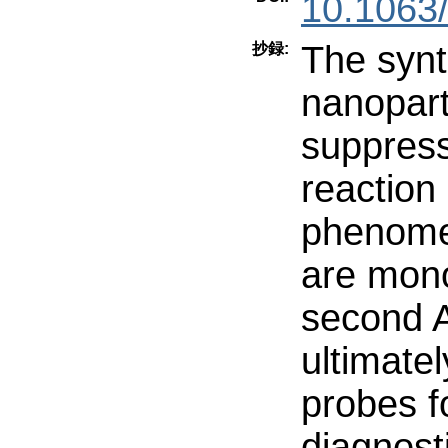
10.1063
The syn
抄録:
nanopart
suppress
reaction
phenomen
are mono
second A
ultimatel
probes f
diagnost