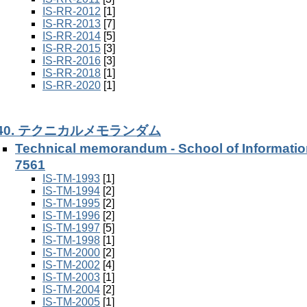
IS-RR-2012
[1]
IS-RR-2013
[7]
IS-RR-2014
[5]
IS-RR-2015
[3]
IS-RR-2016
[3]
IS-RR-2018
[1]
IS-RR-2020
[1]
40. テクニカルメモランダム
Technical memorandum - School of Informati
7561
IS-TM-1993
[1]
IS-TM-1994
[2]
IS-TM-1995
[2]
IS-TM-1996
[2]
IS-TM-1997
[5]
IS-TM-1998
[1]
IS-TM-2000
[2]
IS-TM-2002
[4]
IS-TM-2003
[1]
IS-TM-2004
[2]
IS-TM-2005
[1]