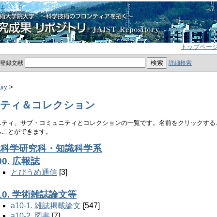
トップペー
員登録文献
詳細検索
ory
>
ティ＆コレクション
ニティ、サブ・コミュニティとコレクションの一覧です。名前をクリックする
ることができます。
知識科学研究科・知識科学系
00. 広報誌
とびうめ通信
[3]
10. 学術雑誌論文等
a10-1. 雑誌掲載論文
[547]
a10-2. 図書
[7]