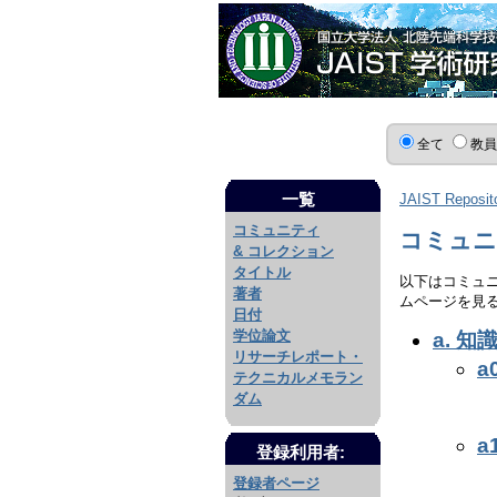
全て
教
一覧
JAIST Reposit
コミュニティ
コミュニ
& コレクション
タイトル
以下はコミュ
著者
ムページを見
日付
学位論文
a. 
リサーチレポート・
a
テクニカルメモラン
ダム
a
登録利用者:
登録者ページ