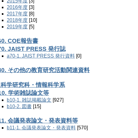
2015年度
[3]
2016年度
[3]
2017年度
[8]
2018年度
[10]
2019年度
[5]
60. COE報告書
70. JAIST PRESS 発行誌
a70-1. JAIST PRESS 発行資料
[0]
80. その他の教育研究活動関連資料
情報科学研究科・情報科学系
10. 学術雑誌論文等
b10-1. 雑誌掲載論文
[927]
b10-2. 図書
[15]
11. 会議発表論文・発表資料等
b11-1. 会議発表論文・発表資料
[570]