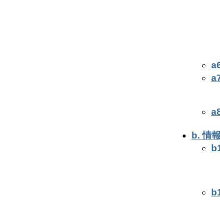
a
a
a
b. 
b
b