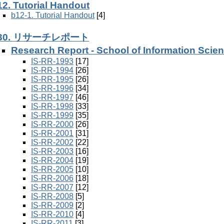
12. Tutorial Handout
b12-1. Tutorial Handout
[4]
30. リサーチレポート
Research Report - School of Information Sci
IS-RR-1993
[17]
IS-RR-1994
[26]
IS-RR-1995
[26]
IS-RR-1996
[34]
IS-RR-1997
[46]
IS-RR-1998
[33]
IS-RR-1999
[35]
IS-RR-2000
[26]
IS-RR-2001
[31]
IS-RR-2002
[22]
IS-RR-2003
[16]
IS-RR-2004
[19]
IS-RR-2005
[10]
IS-RR-2006
[18]
IS-RR-2007
[12]
IS-RR-2008
[5]
IS-RR-2009
[2]
IS-RR-2010
[4]
IS-RR-2011
[3]