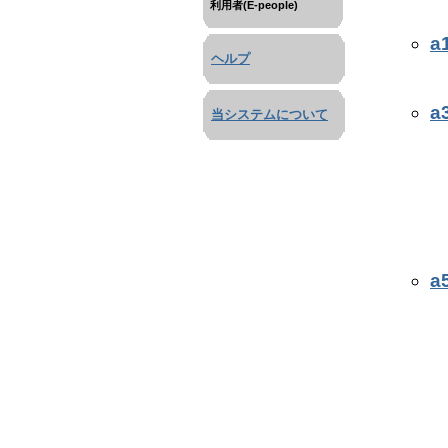
利用者(E-people)
a
ヘルプ
a
当システムについて
a