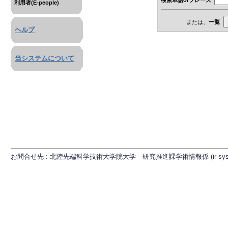
利用者(E-people)
または、
一覧
ヘルプ
当システムについて
お問合せ先 : 北陸先端科学技術大学院大学 研究推進課学術情報係 (ir-sys[at]ml.