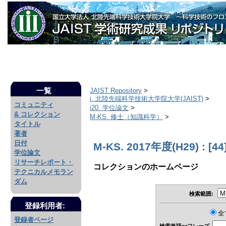
一覧
JAIST Repository
>
i. 北陸先端科学技術大学院大学(JAIST)
>
コミュニティ
i20. 学位論文
>
& コレクション
M-KS. 修士（知識科学）
>
タイトル
著者
日付
M-KS. 2017年度(H29) : [44
学位論文
リサーチレポート・
コレクションのホームページ
テクニカルメモラン
ダム
検索範囲:
登録利用者:
全
登録者ページ
検索単語orフレーズ