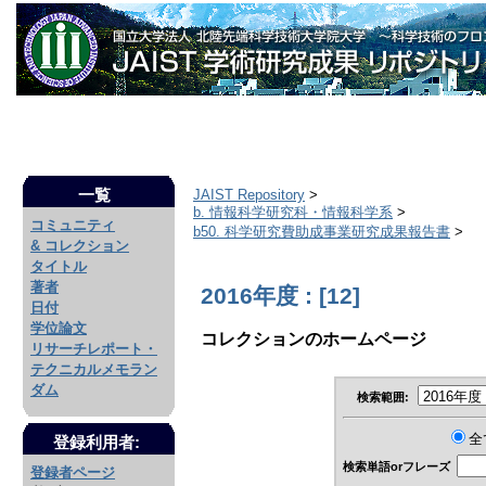
一覧
JAIST Repository
>
b. 情報科学研究科・情報科学系
>
コミュニティ
b50. 科学研究費助成事業研究成果報告書
>
& コレクション
タイトル
著者
2016年度 : [12]
日付
学位論文
コレクションのホームページ
リサーチレポート・
テクニカルメモラン
ダム
検索範囲:
全
登録利用者:
検索単語orフレーズ
登録者ページ