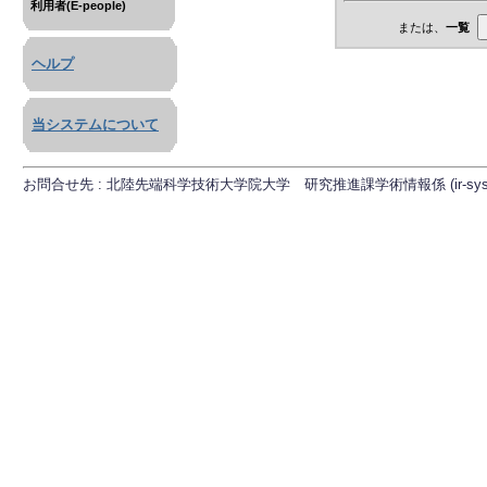
利用者(E-people)
または、
一覧
ヘルプ
当システムについて
お問合せ先 : 北陸先端科学技術大学院大学 研究推進課学術情報係 (ir-sys[at]ml.