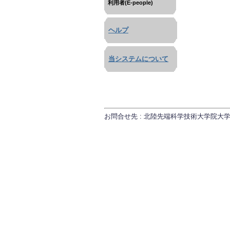
利用者(E-people)
ヘルプ
当システムについて
お問合せ先 : 北陸先端科学技術大学院大学 研究推進課