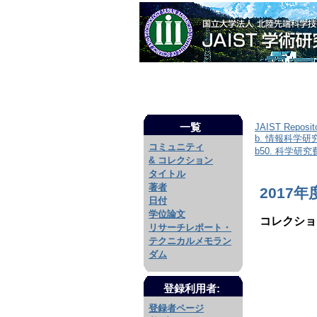
一覧
JAIST Reposit
b. 情報科学
コミュニティ
b50. 科学
& コレクション
タイトル
著者
2017年度 
日付
学位論文
コレクショ
リサーチレポート・
テクニカルメモラン
ダム
登録利用者:
登録者ページ