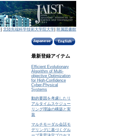
ジ
|
北陸先端科学技術大学院大学
|
附属図書館
最新登録アイテム
Efficient Evolutionary
Algorithm of Multi-
objective Optimization
for High-Confidence
Cyber-Physical
Systems
動的要因を考慮したリ
アルタイムスケジュー
リング理論の構築と実
装
マルチモーダル会話モ
デリングに基づくグル
ープ意思決定プロセス