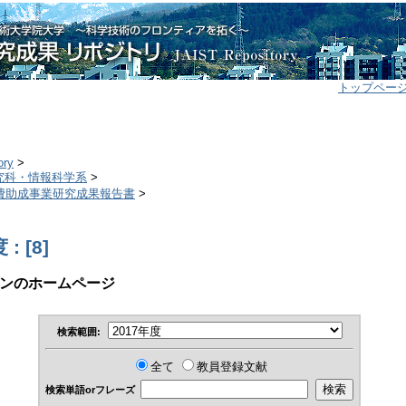
トップペー
ory
>
研究科・情報科学系
>
研究費助成事業研究成果報告書
>
: [8]
ンのホームページ
検索範囲:
全て
教員登録文献
検索単語orフレーズ