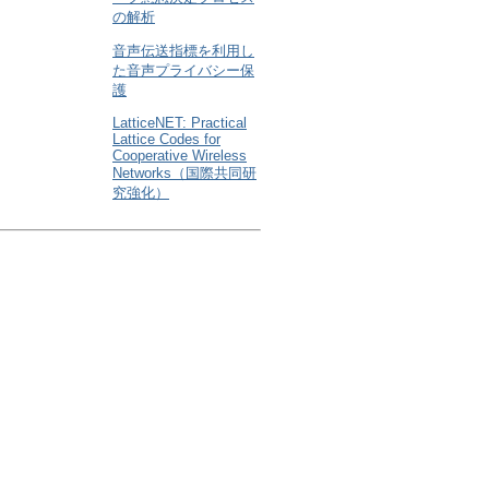
の解析
音声伝送指標を利用し
た音声プライバシー保
護
LatticeNET: Practical
Lattice Codes for
Cooperative Wireless
Networks（国際共同研
究強化）