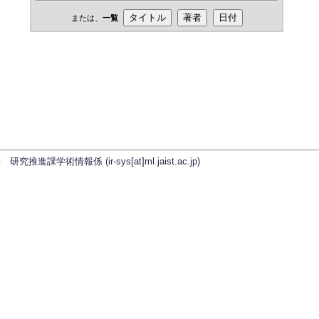
または、
一覧
学術情報係 (ir-sys[at]ml.jaist.ac.jp)