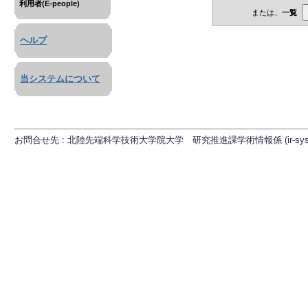
利用者(E-people)
または、
一覧
ヘルプ
当システムについて
お問合せ先 : 北陸先端科学技術大学院大学 研究推進課学術情報係 (ir-sys[at]ml.