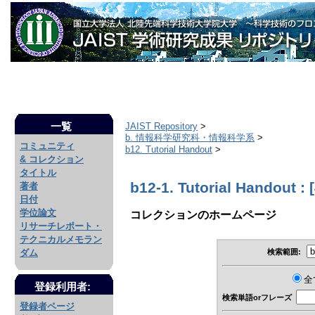
一覧
JAIST Repository
>
b. 情報科学研究科・情報科学系
>
コミュニティ
b12. Tutorial Handout
>
& コレクション
タイトル
b12-1. Tutorial Handout : [
著者
日付
学位論文
コレクションのホームページ
リサーチレポート・
テクニカルメモラン
検索範囲:
ダム
全
登録利用者:
検索単語orフレーズ
登録者ページ