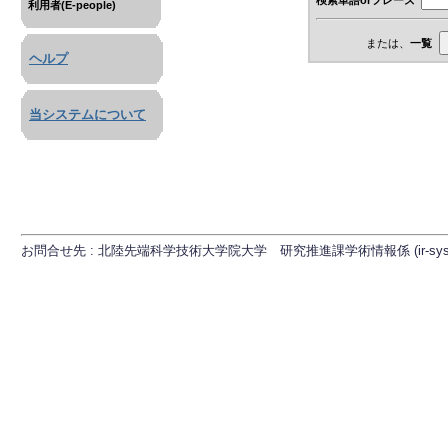
利用者(E-people)
または、
一覧
ヘルプ
当システムについて
お問合せ先 : 北陸先端科学技術大学院大学 研究推進課学術情報係 (ir-sys[at]ml.