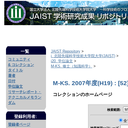
一覧
JAIST Repository
>
i. 北陸先端科学技術大学院大学(JAIST)
>
コミュニティ
i20. 学位論文
>
& コレクション
M-KS. 修士（知識科学）
>
タイトル
著者
日付
M-KS. 2007年度(H19) : [52
学位論文
リサーチレポート・
コレクションのホームページ
テクニカルメモラン
ダム
検索範囲:
登録利用者:
全
登録者ページ
検索単語orフレーズ