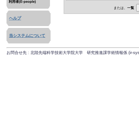
利用者(E-people)
または、
一覧
ヘルプ
当システムについて
お問合せ先 : 北陸先端科学技術大学院大学 研究推進課学術情報係 (ir-sys[at]ml.