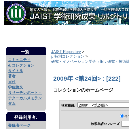
一覧
JAIST Repository
>
j. 特別コレクション
>
コミュニティ
研究・イノベーション学会（旧：研究・技術
& コレクション
タイトル
著者
2009年 <第24回> : [222]
日付
学位論文
コレクションのホームページ
リサーチレポート・
テクニカルメモラン
ダム
検索範囲:
全
登録利用者:
検索単語orフレーズ
登録者ページ