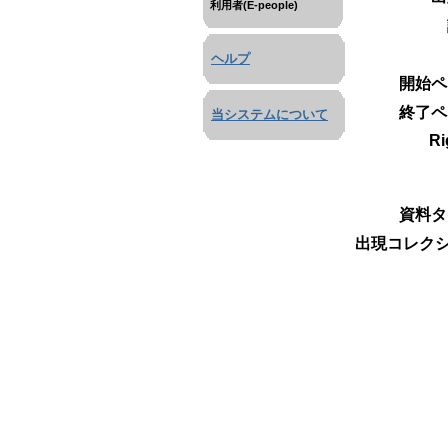
利用者(E-people)
ヘルプ
開始ペ
終了ペ
当システムについて
Ri
資料タ
出現コレクシ