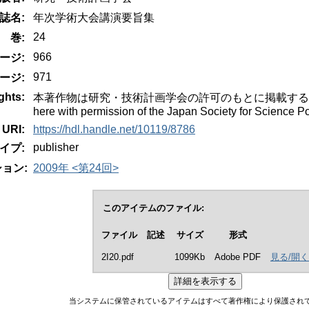
誌名:
年次学術大会講演要旨集
24
巻:
966
ージ:
971
ージ:
ghts:
本著作物は研究・技術計画学会の許可のもとに掲載するものです。Thi
here with permission of the Japan Society for Science
URI:
https://hdl.handle.net/10119/8786
publisher
イプ:
ョン:
2009年 <第24回>
このアイテムのファイル:
ファイル
記述
サイズ
形式
2I20.pdf
1099Kb
Adobe PDF
見る/開く
当システムに保管されているアイテムはすべて著作権により保護され