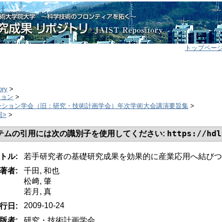
トップペー
ory
>
ション
>
ーション学会（旧：研究・技術計画学会）年次学術大会講演要旨集
>
回>
>
https://hdl
テムの引用には次の識別子を使用してください:
トル:
若手研究者の基礎研究成果を効果的に産業応用へ結びつ
著者:
千田, 和也
松﨑, 肇
若月, 真
2009-10-24
行日:
版者:
研究・技術計画学会