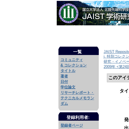
一覧
JAIST Reposit
j. 特別コレク
コミュニティ
研究・イノベ
& コレクション
2009年 <第24
タイトル
著者
このアイ
日付
学位論文
タイ
リサーチレポート・
テクニカルメモラン
ダム
登録利用者:
発
登録者ページ
出