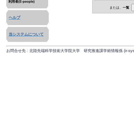
利用者(E-people)
または、
一覧
ヘルプ
当システムについて
お問合せ先 : 北陸先端科学技術大学院大学 研究推進課学術情報係 (ir-sys[at]ml.