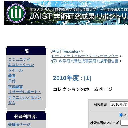
一覧
JAIST Repository
>
g. ナノマテリアルテクノロジーセンター
>
コミュニティ
g50. 科学研究費助成事業研究成果報告書
>
& コレクション
タイトル
著者
2010年度 : [1]
日付
学位論文
コレクションのホームページ
リサーチレポート・
テクニカルメモラン
ダム
検索範囲:
全
登録利用者:
検索単語orフレーズ
登録者ページ