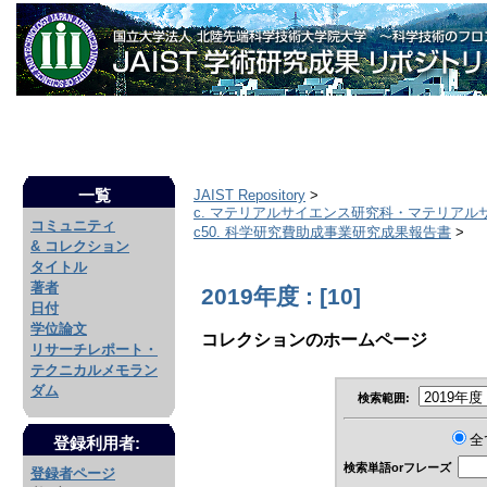
一覧
JAIST Repository
>
c. マテリアルサイエンス研究科・マテリアル
コミュニティ
c50. 科学研究費助成事業研究成果報告書
>
& コレクション
タイトル
著者
2019年度 : [10]
日付
学位論文
コレクションのホームページ
リサーチレポート・
テクニカルメモラン
ダム
検索範囲:
全
登録利用者:
検索単語orフレーズ
登録者ページ