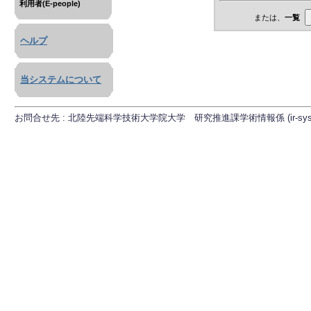
利用者(E-people)
または、
一覧
ヘルプ
当システムについて
お問合せ先 : 北陸先端科学技術大学院大学 研究推進課学術情報係 (ir-sys[at]ml.