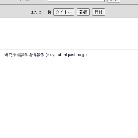
または、
一覧
学術情報係 (ir-sys[at]ml.jaist.ac.jp)