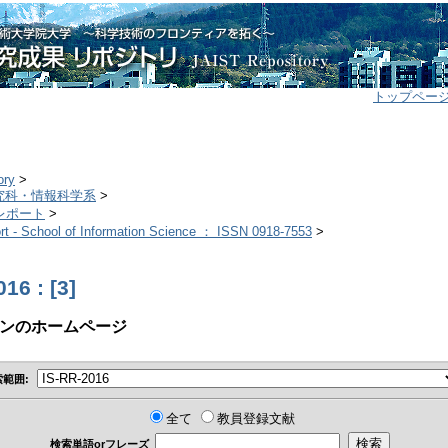
トップペー
ory
>
研究科・情報科学系
>
チレポート
>
t - School of Information Science ： ISSN 0918-7553
>
16 : [3]
ンのホームページ
索範囲:
全て
教員登録文献
検索単語orフレーズ