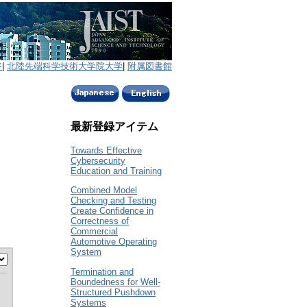
ジ
|
北陸先端科学技術大学院大学
|
附属図書館
最新登録アイテム
Towards Effective
Cybersecurity
Education and Training
Combined Model
Checking and Testing
Create Confidence in
Correctness of
Commercial
Automotive Operating
System
Termination and
Boundedness for Well-
Structured Pushdown
Systems