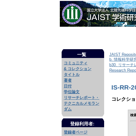
一覧
JAIST Reposit
b. 情報科学
コミュニティ
b30. リサー
& コレクション
Research Repor
タイトル
著者
IS-RR-20
日付
学位論文
リサーチレポート・
コレクショ
テクニカルメモラン
ダム
検
登録利用者:
登録者ページ