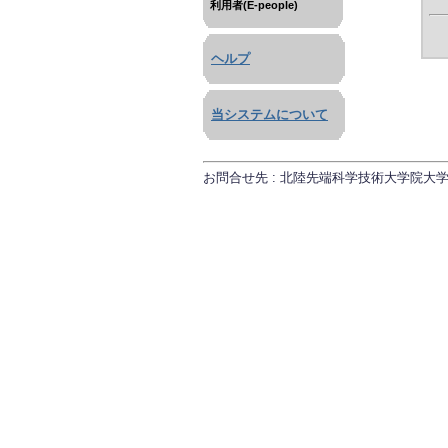
利用者(E-people)
ヘルプ
当システムについて
お問合せ先 : 北陸先端科学技術大学院大学 研究推進課