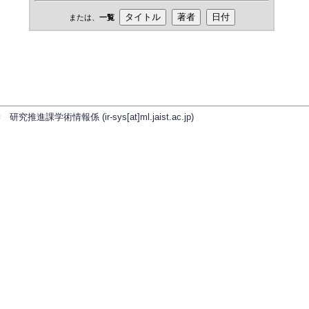
または、
一覧
学術情報係 (ir-sys[at]ml.jaist.ac.jp)