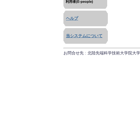
利用者(E-people)
ヘルプ
当システムについて
お問合せ先 : 北陸先端科学技術大学院大学 研究推進課