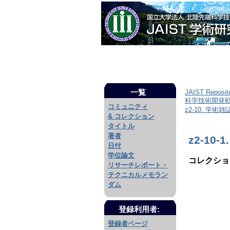
一覧
JAIST Reposit
科学技術開発戦略
コミュニティ
z2-10. 学術
& コレクション
タイトル
著者
z2-10-
日付
学位論文
コレクショ
リサーチレポート・
テクニカルメモラン
ダム
登録利用者:
登録者ページ