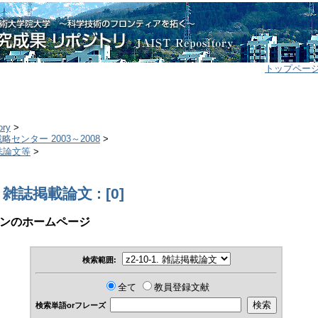
トップペー
ory
>
センター 2003～2008
>
雑誌論文等
>
1. 雑誌掲載論文 : [0]
ンのホームページ
検索範囲:
全て
教員登録文献
検索単語orフレーズ