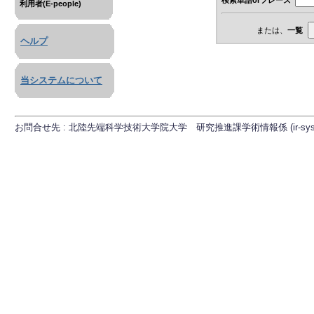
利用者(E-people)
または、
一覧
ヘルプ
当システムについて
お問合せ先 : 北陸先端科学技術大学院大学 研究推進課学術情報係 (ir-sys[at]ml.