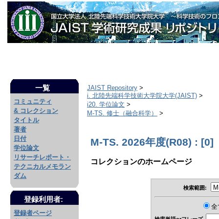
一覧
JAIST Repository
>
i. 北陸先端科学技術大学院大学(JAIST)
>
コミュニティ
i20. 学位論文
>
& コレクション
M-TS. 修士（融合科学）
>
タイトル
著者
日付
M-TS. 2026年度(R08) : [0]
学位論文
リサーチレポート・
コレクションのホームページ
テクニカルメモラン
ダム
検索範囲:
登録利用者:
全
登録者ページ
検索単語orフレーズ