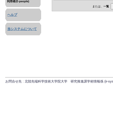
利用者(E-people)
または、
一覧
ヘルプ
当システムについて
お問合せ先 : 北陸先端科学技術大学院大学 研究推進課学術情報係 (ir-sys[at]ml.