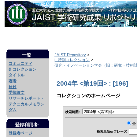
一覧
JAIST Repository
>
j. 特別コレクション
>
コミュニティ
研究・イノベーション学会（旧：研究・技術
& コレクション
タイトル
著者
2004年 <第19回> : [196]
日付
学位論文
コレクションのホームページ
リサーチレポート・
テクニカルメモラン
ダム
検索範囲:
全
登録利用者:
検索単語orフレーズ
登録者ページ