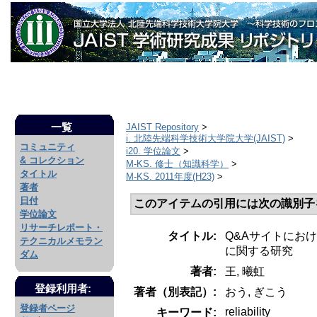
一覧
JAIST Repository
>
i. 北陸先端科学技術大学院大学(JAIST)
>
コミュニティ
i20. 学位論文
>
& コレクション
M-KS. 修士（知識科学）
>
タイトル
M-KS. 2011年度(H23)
>
著者
日付
このアイテムの引用には次の識別子
学位論文
リサーチレポート・
タイトル:
Q&Aサイトにお
テクニカルメモラン
に関する研究
ダム
著者:
王, 曦虹
登録利用者:
著者（別表記）:
おう, ぎこう
登録者ページ
reliability
キーワード: