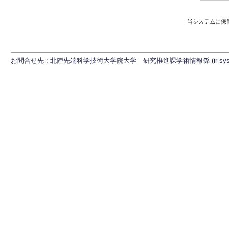
当システムに保
お問合せ先 : 北陸先端科学技術大学院大学 研究推進課学術情報係 (ir-sys[at]ml.