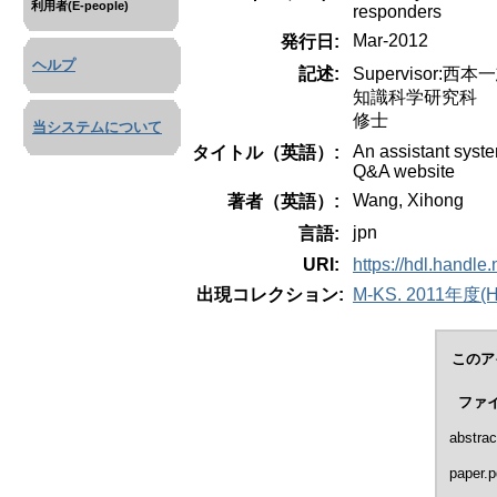
利用者(E-people)
responders
Mar-2012
発行日:
ヘルプ
記述:
Supervisor:西本
知識科学研究科
修士
当システムについて
An assistant system
タイトル（英語）:
Q&A website
Wang, Xihong
著者（英語）:
jpn
言語:
URI:
https://hdl.handle
出現コレクション:
M-KS. 2011年度(H23
このア
ファ
abstrac
paper.p