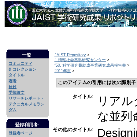
一覧
JAIST Repository
>
f. 情報社会基盤研究センター
>
コミュニティ
f50. 科学研究費助成事業研究成果報告書
>
& コレクション
2011年度
>
タイトル
著者
このアイテムの引用には次の識別子
日付
学位論文
タイトル:
リアル
リサーチレポート・
テクニカルメモラン
ダム
な並列
登録利用者:
Designi
その他のタイトル:
登録者ページ