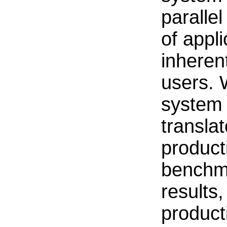
paralle
of appl
inheren
users. 
system 
transla
product
benchm
results
producti