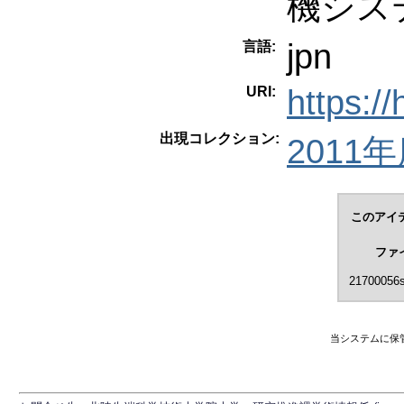
機シス
jpn
言語:
URI:
https:/
出現コレクション:
2011年度
このアイ
ファ
21700056s
当システムに保