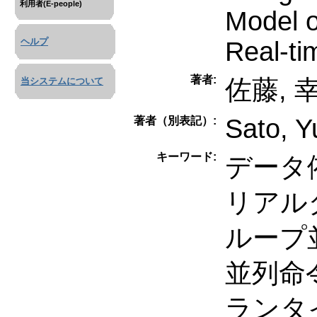
利用者(E-people)
Model o
ヘルプ
Real-ti
著者:
佐藤, 
当システムについて
Sato, Y
著者（別表記）:
キーワード:
データ
リアル
ループ
並列命
ランタ