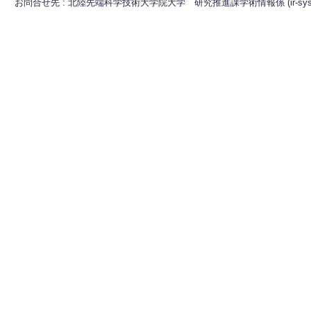
お問合せ先 : 北陸先端科学技術大学院大学 研究推進課学術情報係 (ir-sys[at]ml.