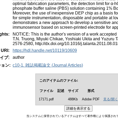
optimal fabrication parameters, the detection limit for 
phosphate buffer saline (PBS) solution containing 1% 
Moreover, the use of inexpensive DEP chip as a basis f
for simple instrumentation, disposable and portable at lo
demonstrates a new approach to develop a sensitive and
immunosensor based on screen-printed electrode for appli
ghts:
NOTICE: This is the author's version of a work accepted f
T.N. Truong, Miyuki Chikae, Yoshiaki Ukita and Yuzuru T
2576-2580, http://dx.doi.org/10.1016/j.talanta.2011.08.01
URI:
https://hdl.handle.net/10119/10609
author
イプ:
ョン:
c10-1. 雑誌掲載論文 (Journal Articles)
このアイテムのファイル:
ファイル
記述
サイズ
形式
17171.pdf
488Kb
Adobe PDF
見る/開く
当システムに保管されているアイテムはすべて著作権により保護され