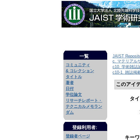
一覧
JAIST Reposit
c. マテリア
コミュニティ
c10. 学術雑
& コレクション
c10-1. 雑誌
タイトル
著者
このアイ
日付
学位論文
タイ
リサーチレポート・
テクニカルメモラン
ダム
登録利用者:
登録者ページ
キーワ