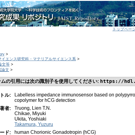
トップペー
ory
>
ルサイエンス研究科・マテリアルサイエンス系
>
誌論文等
>
掲載論文
>
https://hdl
テムの引用には次の識別子を使用してください:
Labelless impedance immunosensor based on polypyrrol
トル:
copolymer for hCG detection
Truong, Lien T.N.
著者:
Chikae, Miyuki
Ukita, Yoshiaki
Takamura, Yuzuru
human Chorionic Gonadotropin (hCG)
ード: