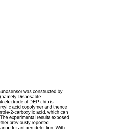
mmunosensor was constructed by
e (namely Disposable
nk electrode of DEP chip is
borxylic acid copolymer and thence
role-2-carboxylic acid, which can
. The experimental results exposed
ther previously reported
range for antigen detection. With