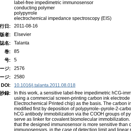
label-free impedimetric immunosensor
conducting polymer
polypyrrole
electrochemical impedance spectroscopy (EIS)
2011-08-16
行日:
Elsevier
版者:
Talanta
誌名:
85
巻:
5
号:
2576
ージ:
2580
ージ:
DOI:
10.1016/j.talanta.2011.08.018
In this work, a sensitive label-free impedimetric hCG-i
抄録:
using a commercial screen-printing carbon ink electrod
Electrochemical Printed chip) as the basis. The carbon i
modified first by deposition of polypyrrole–pyrole-2-car
hCG antibody immobilization via the COOH groups of pyr
serve as linker for covalent biomolecular immobilization
that the designed immunosensor is more sensitive than o
immunosensors, in the case of detection limit and linear 