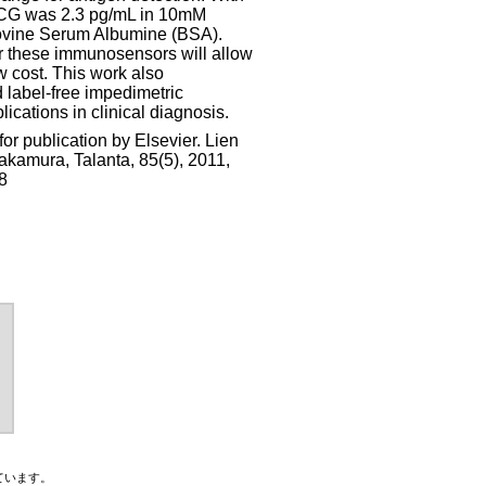
α-hCG was 2.3 pg/mL in 10mM
Bovine Serum Albumine (BSA).
or these immunosensors will allow
w cost. This work also
 label-free impedimetric
cations in clinical diagnosis.
or publication by Elsevier. Lien
akamura, Talanta, 85(5), 2011,
8
ています。