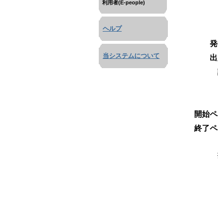
利用者(E-people)
ヘルプ
発
当システムについて
出
開始ペ
終了ペ