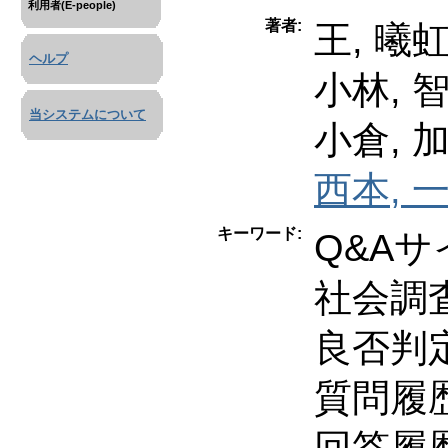
利用者(E-people)
著者:
王, 曦
ヘルプ
小林, 
当システムについて
小倉, 
西本, 
キーワード:
Q&Aサ
社会調
良否判
質問履
回答履