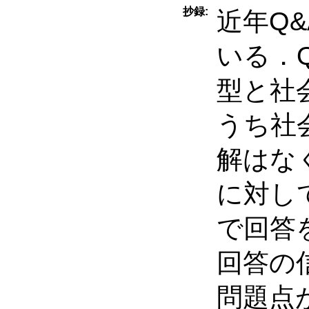
抄録:
近年Q
いる．
型と社
うち社
解はな
に対し
で回答
回答の
問題点