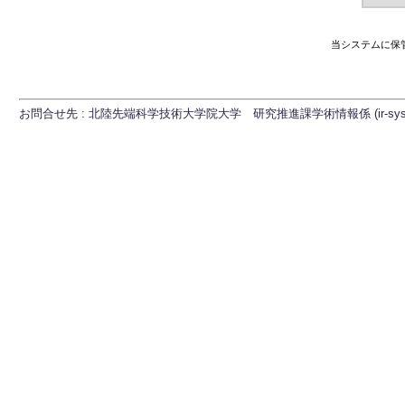
当システムに保
お問合せ先 : 北陸先端科学技術大学院大学 研究推進課学術情報係 (ir-sys[at]ml.