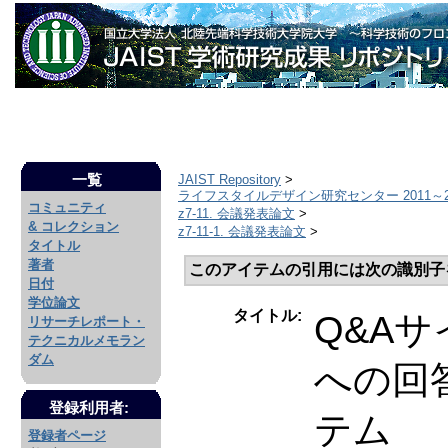
一覧
JAIST Repository
>
ライフスタイルデザイン研究センター 2011～2
コミュニティ
z7-11. 会議発表論文
>
& コレクション
z7-11-1. 会議発表論文
>
タイトル
著者
このアイテムの引用には次の識別子
日付
学位論文
タイトル:
Q&A
リサーチレポート・
テクニカルメモラン
ダム
への回
登録利用者:
テム
登録者ページ