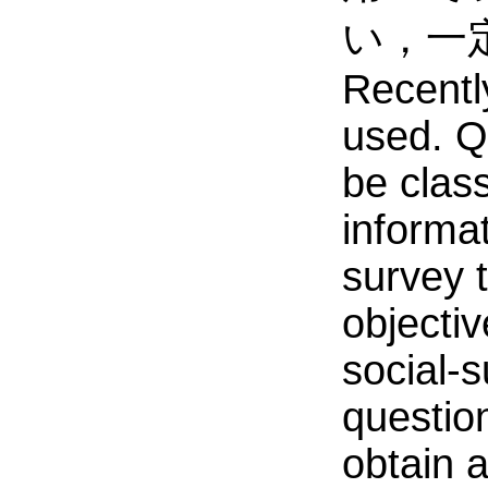
い，一
Recentl
used. Q
be class
informa
survey 
objectiv
social-
questio
obtain 