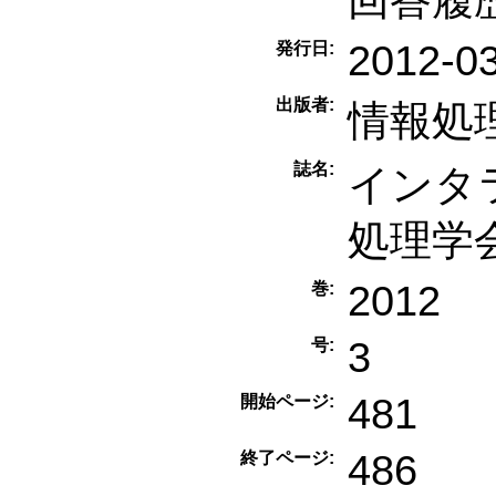
2012-0
発行日:
出版者:
情報処
誌名:
インタラ
処理学
2012
巻:
3
号:
481
開始ページ:
486
終了ページ: