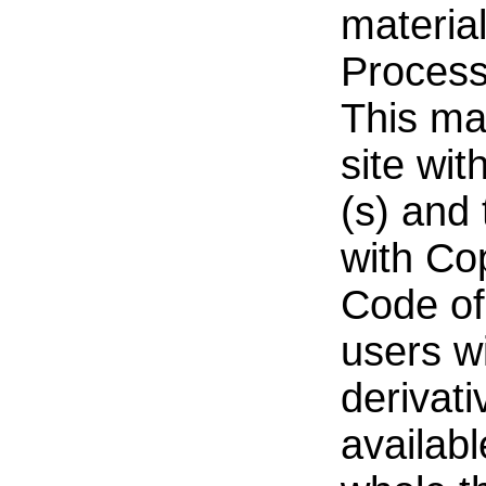
material
Process
This mat
site wi
(s) and
with Co
Code of 
users w
derivati
availabl