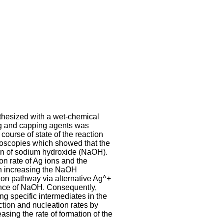
thesized with a wet-chemical
ng and capping agents was
course of state of the reaction
roscopies which showed that the
ion of sodium hydroxide (NaOH).
on rate of Ag ions and the
th increasing the NaOH
ion pathway via alternative Ag^+
ence of NaOH. Consequently,
ng specific intermediates in the
ction and nucleation rates by
asing the rate of formation of the