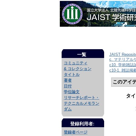
一覧
JAIST Reposit
c. マテリア
コミュニティ
c10. 学術雑
& コレクション
c10-1. 雑誌
タイトル
著者
このアイ
日付
学位論文
タイ
リサーチレポート・
テクニカルメモラン
ダム
登録利用者:
登録者ページ