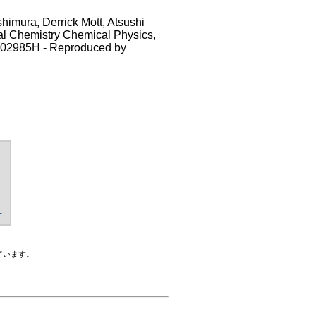
himura, Derrick Mott, Atsushi
al Chemistry Chemical Physics,
CP02985H - Reproduced by
く
ています。