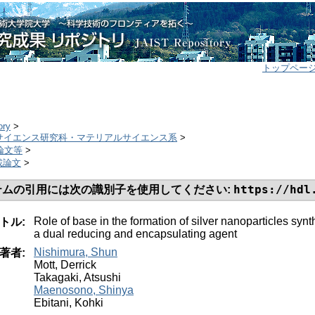
トップペー
ory
>
ルサイエンス研究科・マテリアルサイエンス系
>
誌論文等
>
掲載論文
>
https://hdl
テムの引用には次の識別子を使用してください:
Role of base in the formation of silver nanoparticles syn
トル:
a dual reducing and encapsulating agent
Nishimura, Shun
著者:
Mott, Derrick
Takagaki, Atsushi
Maenosono, Shinya
Ebitani, Kohki