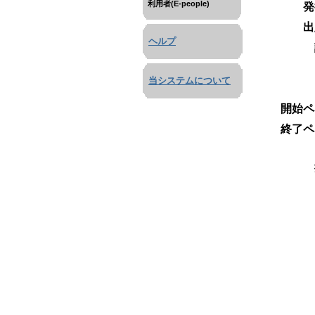
利用者(E-people)
発
出
ヘルプ
当システムについて
開始ペ
終了ペ