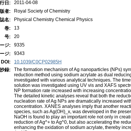
2011-04-08
行日:
Royal Society of Chemistry
版者:
Physical Chemistry Chemical Physics
誌名:
13
巻:
20
号:
9335
ージ:
9343
ージ:
DOI:
10.1039/C0CP02985H
The formation mechanism of Ag nanoparticles (NPs) syn
抄録:
reduction method using sodium acrylate as dual reduci
investigated with various analytical techniques. The time 
solution was investigated using UV vis and XAFS spect
NP formation rate increased with increasing concentrat
The detailed kinetic analyses reveal that both the reducti
nucleation rate of Ag NPs are dramatically increased wi
concentration. XANES analyses imply that another react
species, such as Ag(OH)_x, was developed in the pres
NaOH is found to play an important role not only in creati
reduction of Ag^+ to Ag^0, but also accelerating the redu
enhancing the oxidation of sodium acrylate, thereby incre