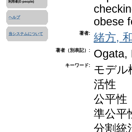
利用者(E-people)
checki
ヘルプ
obese f
著者:
緒方, 
当システムについて
Ogata, 
著者（別表記）:
キーワード:
モデル
活性
公平性
準公平
分割統