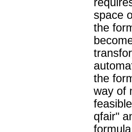
require
space of
the for
becomes
transfo
automat
the for
way of 
feasibl
qfair" a
formula 