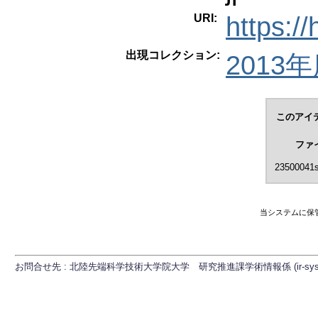
URI:
https:/
出現コレクション:
2013年度
このアイ
ファ
23500041s
当システムに保
お問合せ先 : 北陸先端科学技術大学院大学 研究推進課学術情報係 (ir-sys[at]ml.