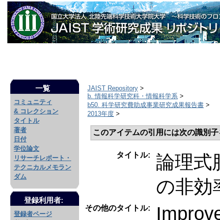
一覧
JAIST Repository
>
b. 情報科学研究科・情報科学系
>
コミュニティ
b50. 科学研究費助成事業研究成果報告書
>
& コレクション
2013年度
>
タイトル
著者
このアイテムの引用には次の識別子
日付
学位論文
タイトル:
論理式
リサーチレポート・
テクニカルメモラン
ダム
の非効
登録利用者:
Improve
その他のタイトル:
登録者ページ