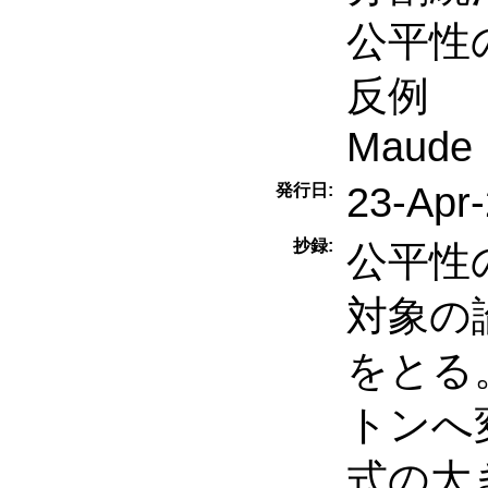
公平性
反例
Maude
23-Apr
発行日:
抄録:
公平性
対象の
をとる
トンへ
式の大