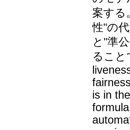
案する
性"の
と"準
ることであ
livenes
fairnes
is in th
formula
automat