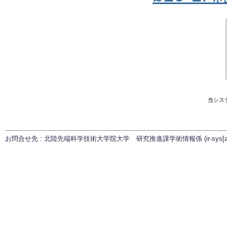
当シス
お問合せ先 : 北陸先端科学技術大学院大学 研究推進課学術情報係 (ir-sys[at]ml.ja