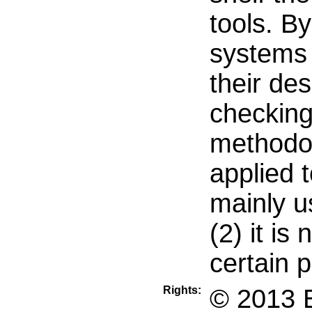
tools. B
systems 
their de
checking
methodolo
applied 
mainly u
(2) it is
certain 
Rights:
© 2013 