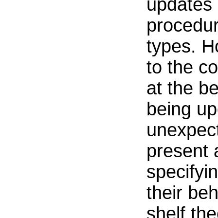
updates c
procedur
types. H
to the c
at the be
being up
unexpect
present 
specifyi
their beh
shelf th