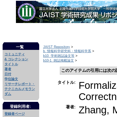
一覧
JAIST Repository
>
b. 情報科学研究科・情報科学系
>
コミュニティ
b10. 学術雑誌論文等
>
& コレクション
b10-1. 雑誌掲載論文
>
タイトル
著者
このアイテムの引用には次の
日付
学位論文
Formaliz
タイトル:
リサーチレポート・
テクニカルメモラン
Correct
ダム
Zhang, 
登録利用者:
著者:
登録者ページ