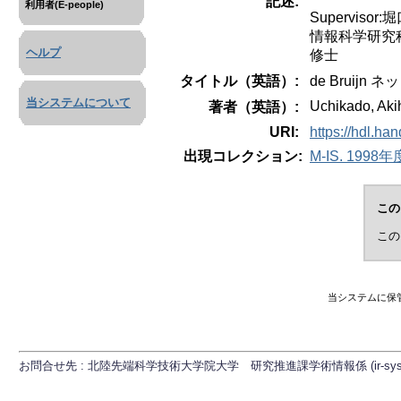
記述:
利用者(E-people)
Supervisor:
情報科学研究
ヘルプ
修士
タイトル（英語）:
de Brui
当システムについて
Uchikado, Aki
著者（英語）:
URI:
https://hdl.ha
出現コレクション:
M-IS. 1998年度
この
この
当システムに保
お問合せ先 : 北陸先端科学技術大学院大学 研究推進課学術情報係 (ir-sys[at]ml.