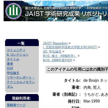
一覧
JAIST Repository
>
i. 北陸先端科学技術大学院大学(JAIST)
>
コミュニティ
i20. 学位論文
>
& コレクション
M-IS. 修士（情報科学）
>
タイトル
M-IS. 1998年度(H10)
>
著者
日付
このアイテムの引用には次の識別子
学位論文
リサーチレポート・
タイトル:
de Brui
テクニカルメモラン
ダム
著者:
内角, 哲人
著者（別表記）:
うちかど, あ
登録利用者:
Mar-1999
発行日:
登録者ページ