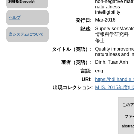
non-negative matri
利用者(E-people)
naturalness
intelligibility
ヘルプ
Mar-2016
発行日:
Supervisor:Masat
記述:
情報科学研究科
当システムについて
修士
Quality improvem
タイトル（英語）:
naturalness and int
Dinh, Tuan Anh
著者（英語）:
eng
言語:
URI:
https://hdl.handle
出現コレクション:
M-IS. 2015年度(H27
このア
ファ
abstrac