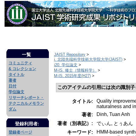
一覧
JAIST Repository
>
i. 北陸先端科学技術大学院大学(JAIST)
>
コミュニティ
i20. 学位論文
>
& コレクション
M-IS. 修士（情報科学）
>
タイトル
M-IS. 2015年度(H27)
>
著者
日付
このアイテムの引用には次の識別子
学位論文
リサーチレポート・
Quality improvem
タイトル:
テクニカルメモラン
naturalness and int
ダム
Dinh, Tuan Anh
著者:
著者（別表記）:
でぃん, とぅあん
登録利用者:
HMM-based synth
キーワード:
登録者ページ