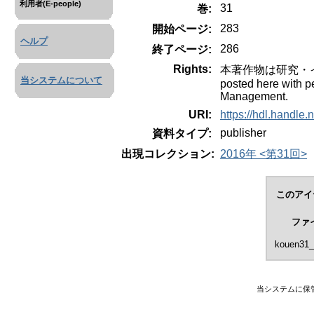
利用者(E-people)
31
巻:
283
開始ページ:
ヘルプ
286
終了ページ:
Rights:
本著作物は研究・イノ
当システムについて
posted here with p
Management.
URI:
https://hdl.handle
publisher
資料タイプ:
出現コレクション:
2016年 <第31回>
このアイ
ファ
kouen31_
当システムに保