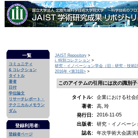
一覧
JAIST Repository
>
j. 特別コレクション
>
コミュニティ
研究・イノベーション学会（旧：研究・技術
& コレクション
2016年 <第31回>
>
タイトル
著者
このアイテムの引用には次の識別子
日付
学位論文
タイトル:
企業における社会
リサーチレポート・
テクニカルメモラン
著者:
高, 玲
ダム
2016-11-05
発行日:
出版者:
研究・イノベーシ
登録利用者:
誌名:
年次学術大会講演
登録者ページ