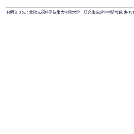
お問合せ先 : 北陸先端科学技術大学院大学 研究推進課学術情報係 (ir-sys[at]ml.