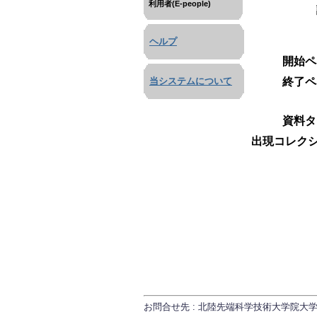
利用者(E-people)
ヘルプ
開始ペ
終了ペ
当システムについて
資料タ
出現コレクシ
お問合せ先 : 北陸先端科学技術大学院大学 研究推進課