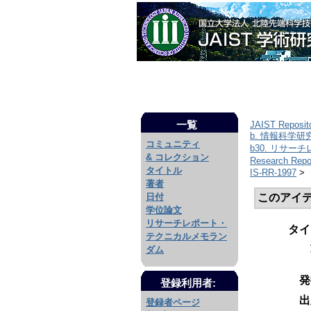
一覧
JAIST Reposit
b. 情報科学
コミュニティ
b30. リサー
& コレクション
Research Repor
タイトル
IS-RR-1997
>
著者
このアイ
日付
学位論文
リサーチレポート・
タイ
テクニカルメモラン
ダム
発
登録利用者:
出
登録者ページ