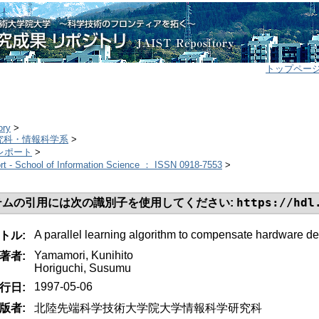
トップペー
ory
>
研究科・情報科学系
>
チレポート
>
t - School of Information Science ： ISSN 0918-7553
>
https://hdl
テムの引用には次の識別子を使用してください:
A parallel learning algorithm to compensate hardware d
トル:
Yamamori, Kunihito
著者:
Horiguchi, Susumu
1997-05-06
行日:
版者:
北陸先端科学技術大学院大学情報科学研究科