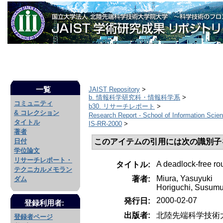
一覧
JAIST Repository
>
b. 情報科学研究科・情報科学系
>
コミュニティ
b30. リサーチレポート
>
& コレクション
Research Report - School of Information Sci
タイトル
IS-RR-2000
>
著者
このアイテムの引用には次の識別子
日付
学位論文
リサーチレポート・
A deadlock-free ro
タイトル:
テクニカルメモラン
Miura, Yasuyuki
著者:
ダム
Horiguchi, Susum
2000-02-07
発行日:
登録利用者:
出版者:
北陸先端科学技術
登録者ページ