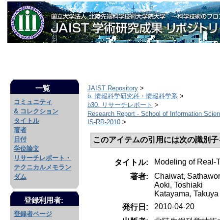
一覧
JAIST Repository
>
b. 情報科学研究科・情報科学系
>
コミュニティ
b30. リサーチレポート
>
& コレクション
Research Report - School of Information Sci
タイトル
IS-RR-2010
>
著者
このアイテムの引用には次の識別子
日付
学位論文
リサーチレポート・
Modeling of Real-
タイトル:
テクニカルメモラン
Chaiwat, Sathawor
著者:
ダム
Aoki, Toshiaki
Katayama, Takuya
登録利用者:
2010-04-20
発行日:
登録者ページ