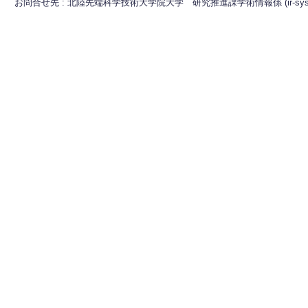
お問合せ先 : 北陸先端科学技術大学院大学 研究推進課学術情報係 (ir-sys[at]ml.