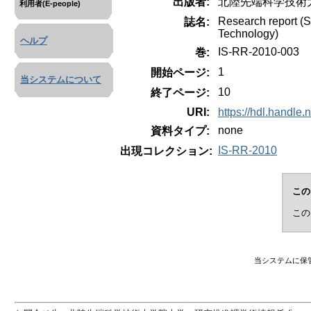
出版者:
北陸先端科学技術
利用者(E-people)
Research report (S
誌名:
Technology)
ヘルプ
IS-RR-2010-003
巻:
1
開始ページ:
当システムについて
10
終了ページ:
URI:
https://hdl.handle
none
資料タイプ:
IS-RR-2010
出現コレクション:
この
この
当システムに保