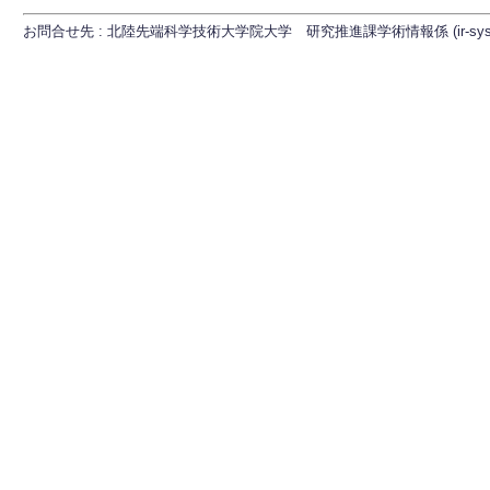
お問合せ先 : 北陸先端科学技術大学院大学 研究推進課学術情報係 (ir-sys[at]ml.