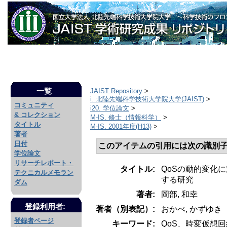
一覧
JAIST Repository
>
i. 北陸先端科学技術大学院大学(JAIST)
>
コミュニティ
i20. 学位論文
>
& コレクション
M-IS. 修士（情報科学）
>
タイトル
M-IS. 2001年度(H13)
>
著者
日付
このアイテムの引用には次の識別子
学位論文
リサーチレポート・
タイトル:
QoSの動的変化
テクニカルメモラン
する研究
ダム
著者:
岡部, 和幸
登録利用者:
著者（別表記）:
おかべ, かずゆき
登録者ページ
キーワード:
QoS、時変仮想回線