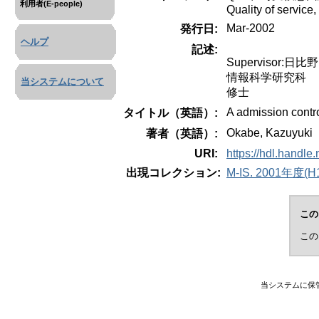
利用者(E-people)
Quality of service,
Mar-2002
発行日:
ヘルプ
記述:
Supervisor:日比
情報科学研究科
当システムについて
修士
A admission contro
タイトル（英語）:
Okabe, Kazuyuki
著者（英語）:
URI:
https://hdl.handle
出現コレクション:
M-IS. 2001年度(H13
この
この
当システムに保