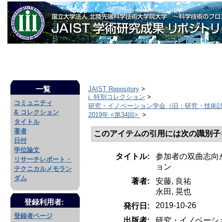
一覧
JAIST Repository
>
j. 特別コレクション
>
コミュニティ
研究・イノベーション学会（旧：研究・技術
& コレクション
2019年 <第34回>
>
タイトル
著者
このアイテムの引用には次の識別子
日付
学位論文
タイトル:
参加者の双曲志向
リサーチレポート・
ョン
テクニカルメモラン
ダム
著者:
安藤, 良祐
永田, 晃也
登録利用者:
2019-10-26
発行日:
登録者ページ
出版者:
研究・イノベーシ