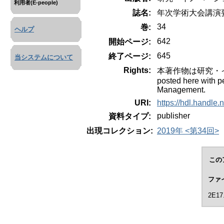
利用者(E-people)
誌名:
年次学術大会講演
34
巻:
ヘルプ
642
開始ページ:
645
終了ページ:
当システムについて
Rights:
本著作物は研究・イノ
posted here with p
Management.
URI:
https://hdl.handle
publisher
資料タイプ:
出現コレクション:
2019年 <第34回>
この
ファ
2E17.