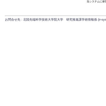
当システムに保
お問合せ先 : 北陸先端科学技術大学院大学 研究推進課学術情報係 (ir-sys[at]ml.