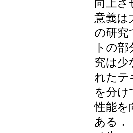
向上さ
意義は
の研究
トの部
究は少
れたテ
を分け
性能を
ある． : 