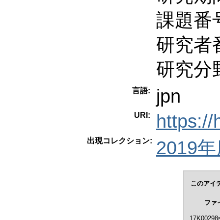
課題番号
研究者番
研究分
jpn
言語:
URI:
https:/
出現コレクション:
2019年度
このアイ
ファ
17K00298s