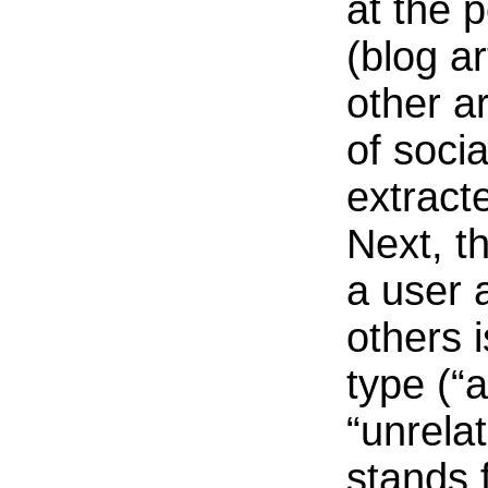
at the p
(blog ar
other a
of socia
extracte
Next, th
a user 
others i
type (“a
“unrelat
stands 