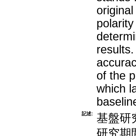
original
polarity
determi
results
accuracy
of the 
which l
baselin
記述:
基盤研究
研究期間