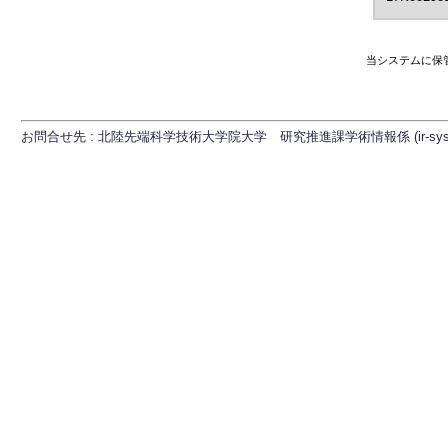
当システムに保
お問合せ先 : 北陸先端科学技術大学院大学 研究推進課学術情報係 (ir-sys[at]ml.