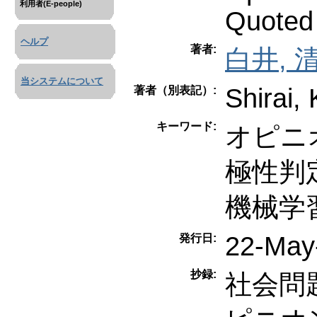
利用者(E-people)
Quoted 
ヘルプ
著者:
白井, 
当システムについて
Shirai, 
著者（別表記）:
キーワード:
オピニ
極性判
機械学
22-May
発行日:
抄録:
社会問