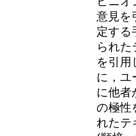
ピニオ
意見を
定する
られた
を引用
に，ユ
に他者
の極性
れたテ