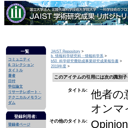
一覧
JAIST Repository
>
b. 情報科学研究科・情報科学系
>
コミュニティ
b50. 科学研究費助成事業研究成果報告書
>
& コレクション
2019年度
>
タイトル
著者
このアイテムの引用には次の識別子
日付
学位論文
タイトル:
他者の
リサーチレポート・
テクニカルメモラン
ダム
オンマ
登録利用者:
Opinion
その他のタイトル:
登録者ページ