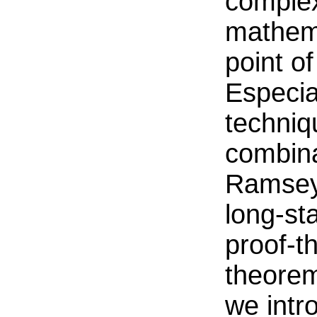
complexi
mathema
point o
Especia
techniq
combina
Ramsey'
long-st
proof-t
theorem
we intr