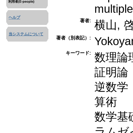
利用者(E-people)
multipl
ヘルプ
著者:
横山, 
当システムについて
Yokoya
著者（別表記）:
キーワード:
数理論
証明論
逆数学
算術
数学基
ラムゼ