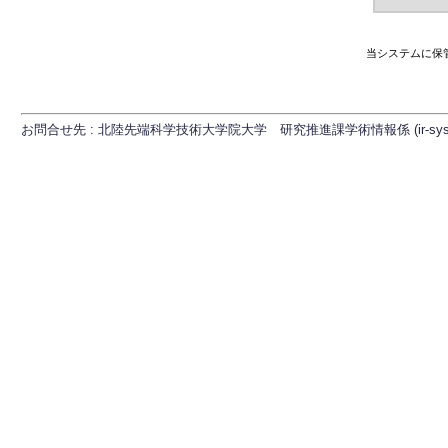
当システムに保
お問合せ先 : 北陸先端科学技術大学院大学 研究推進課学術情報係 (ir-sys[at]ml.