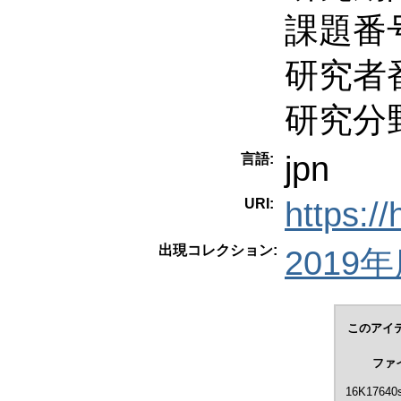
課題番号
研究者番
研究分
jpn
言語:
URI:
https:/
出現コレクション:
2019年度
このアイ
ファ
16K17640s