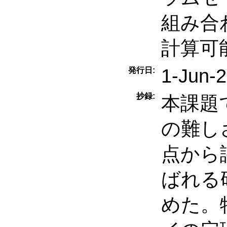
組み合
計算可
1-Jun-
発行日:
抄録:
本課題
の難し
点から
ばれる
めた。