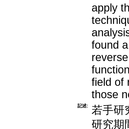
apply t
techniq
analysis
found 
reverse
functio
field o
those n
記述:
若手研究
研究期間