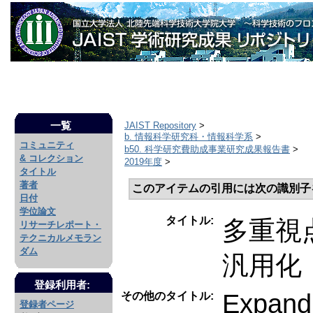
一覧
JAIST Repository
>
b. 情報科学研究科・情報科学系
>
コミュニティ
b50. 科学研究費助成事業研究成果報告書
>
& コレクション
2019年度
>
タイトル
著者
このアイテムの引用には次の識別子
日付
学位論文
タイトル:
多重視
リサーチレポート・
テクニカルメモラン
ダム
汎用化
登録利用者:
Expandi
その他のタイトル:
登録者ページ