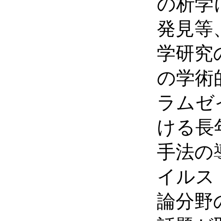
の析学
発見等
学研究
の学術
ラムゼ
ける長
手法の
イルス
論分野