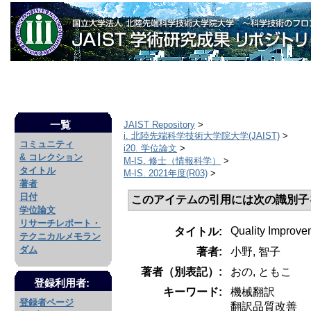
一覧
JAIST Repository
>
i. 北陸先端科学技術大学院大学(JAIST)
>
コミュニティ
i20. 学位論文
>
& コレクション
M-IS. 修士（情報科学）
>
タイトル
M-IS. 2021年度(R03)
>
著者
日付
このアイテムの引用には次の識別子
学位論文
リサーチレポート・
Quality Improvem
タイトル:
テクニカルメモラン
ダム
著者:
小野, 智子
著者（別表記）:
おの, ともこ
登録利用者:
キーワード:
機械翻訳
登録者ページ
翻訳品質改善