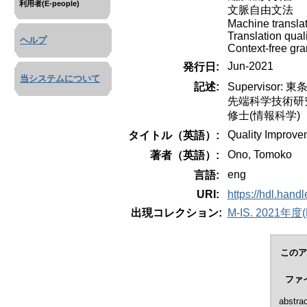
利用者(E-people)
文脈自由文法
Machine transla
Translation qua
ヘルプ
Context-free gr
Jun-2021
発行日:
当システムについて
記述:
Supervisor: 東
先端科学技術研
修士(情報科学)
Quality Improvem
タイトル（英語）:
Ono, Tomoko
著者（英語）:
eng
言語:
URI:
https://hdl.hand
出現コレクション:
M-IS. 2021年度(R
このア
ファ
abstrac