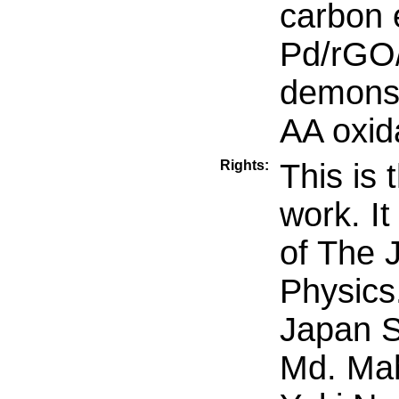
carbon 
Pd/rGO
demonstr
AA oxida
Rights:
This is 
work. It
of The 
Physics
Japan S
Md. Mah