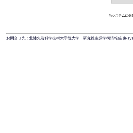
当システムに保
お問合せ先 : 北陸先端科学技術大学院大学 研究推進課学術情報係 (ir-sys[at]ml.