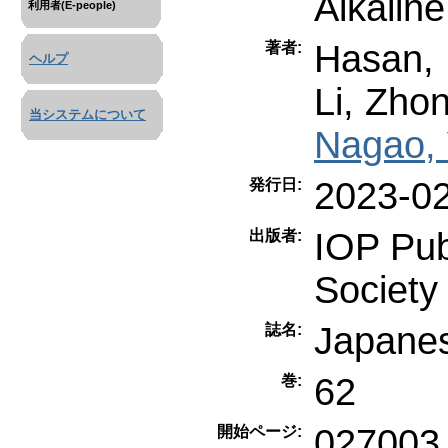
Alkalin
利用者(E-people)
Hasan,
著者:
ヘルプ
Li, Zho
当システムについて
Nagao, 
2023-0
発行日:
IOP Pub
出版者:
Society
Japanes
誌名:
62
巻:
027003
開始ページ: