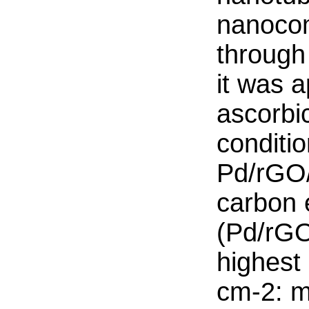
nanoco
through
it was a
ascorbic
conditio
Pd/rGO
carbon 
(Pd/rG
highest
cm-2: m