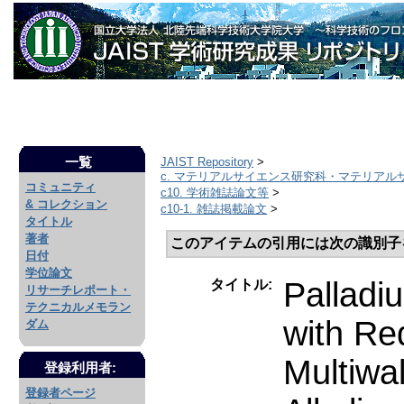
一覧
JAIST Repository
>
c. マテリアルサイエンス研究科・マテリアル
コミュニティ
c10. 学術雑誌論文等
>
& コレクション
c10-1. 雑誌掲載論文
>
タイトル
著者
このアイテムの引用には次の識別子
日付
学位論文
Palladi
タイトル:
リサーチレポート・
テクニカルメモラン
with Re
ダム
Multiwa
登録利用者:
登録者ページ