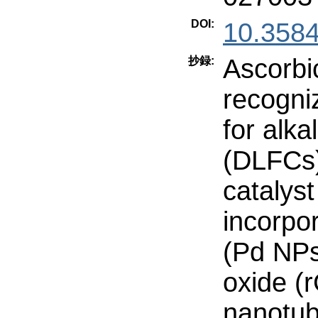
DOI:
10.358
Ascorbic
抄録:
recogniz
for alkal
(DLFCs)
catalys
incorpo
(Pd NPs
oxide (
nanotu