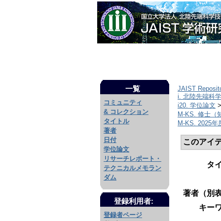
一覧
JAIST Reposit
i. 北陸先端科
コミュニティ
i20. 学位論文
& コレクション
M-KS. 修士
タイトル
M-KS. 2025年
著者
日付
このアイ
学位論文
リサーチレポート・
タ
テクニカルメモラン
ダム
著者（別表
登録利用者:
キーワ
登録者ページ