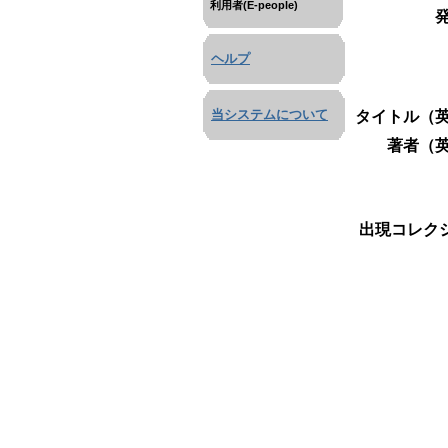
利用者(E-people)
ヘルプ
当システムについて
タイトル（英
著者（英
出現コレクシ