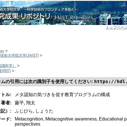
トップペー
ory
>
学技術大学院大学(JAIST)
>
>
（知識科学）
>
度(R07)
>
https://hdl
テムの引用には次の識別子を使用してください:
イトル:
メタ認知の気づきを促す教育プログラムの構成
著者:
藤平, 翔太
記）:
ふじひら, しょうた
Metacognition, Metacognitive awareness, Educational pr
ード:
perspectives