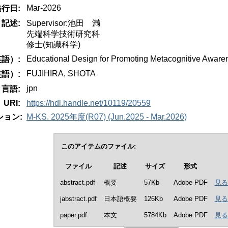
Mar-2026
発行日:
記述:
Supervisor:池田 満
先端科学技術研究科
修士(知識科学)
Educational Design for Promoting Metacognitive Aware
語）:
FUJIHIRA, SHOTA
語）:
jpn
言語:
URI:
https://hdl.handle.net/10119/20559
ョン:
M-KS. 2025年度(R07) (Jun.2025 - Mar.2026)
このアイテムのファイル:
ファイル
記述
サイズ
形式
abstract.pdf
概要
57Kb
Adobe PDF
見る
jabstract.pdf
日本語概要
126Kb
Adobe PDF
見る
paper.pdf
本文
5784Kb
Adobe PDF
見る