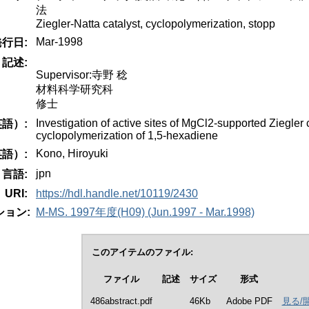
法
Ziegler-Natta catalyst, cyclopolymerization, stopp
Mar-1998
発行日:
記述:
Supervisor:寺野 稔
材料科学研究科
修士
Investigation of active sites of MgCl2-supported Ziegler
語）:
cyclopolymerization of 1,5-hexadiene
Kono, Hiroyuki
語）:
jpn
言語:
URI:
https://hdl.handle.net/10119/2430
ョン:
M-MS. 1997年度(H09) (Jun.1997 - Mar.1998)
このアイテムのファイル:
ファイル
記述
サイズ
形式
486abstract.pdf
46Kb
Adobe PDF
見る/