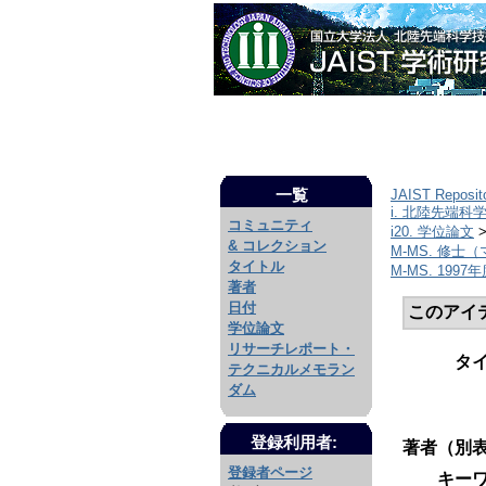
一覧
JAIST Reposit
i. 北陸先端科
コミュニティ
i20. 学位論文
& コレクション
M-MS. 修
タイトル
M-MS. 1997年
著者
日付
このアイ
学位論文
リサーチレポート・
タ
テクニカルメモラン
ダム
登録利用者:
著者（別表
登録者ページ
キーワ