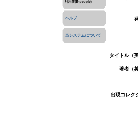
利用者(E-people)
ヘルプ
当システムについて
タイトル（英
著者（英
出現コレクシ