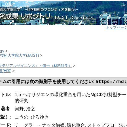
トップペー
ory
>
学技術大学院大学(JAIST)
>
>
士（マテリアルサイエンス）・修士（材料科学）
>
度(H09)
>
https://hdl
テムの引用には次の識別子を使用してください:
イトル:
1,5-ヘキサジエンの環化重合を用いたMgCl2担持型
的研究
著者:
河野, 浩之
記）:
こうの, ひろゆき
ード:
チーグラー・ナッタ触媒, 環化重合, ストップフロー法,