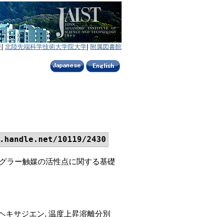
ジ
|
北陸先端科学技術大学院大学
|
附属図書館
.handle.net/10119/2430
チーグラー触媒の活性点に関する基礎
 ヘキサジエン, 温度上昇溶離分別