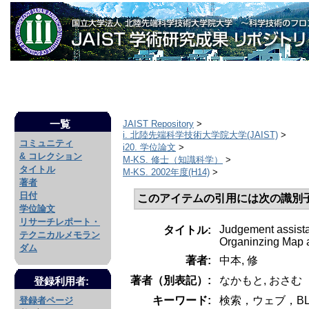
一覧
JAIST Repository
>
i. 北陸先端科学技術大学院大学(JAIST)
>
コミュニティ
i20. 学位論文
>
& コレクション
M-KS. 修士（知識科学）
>
タイトル
M-KS. 2002年度(H14)
>
著者
日付
このアイテムの引用には次の識別
学位論文
リサーチレポート・
Judgement assista
タイトル:
テクニカルメモラン
Organinzing Map 
ダム
著者:
中本, 修
著者（別表記）:
なかもと, おさむ
登録利用者:
キーワード:
検索，ウェブ，BL
登録者ページ