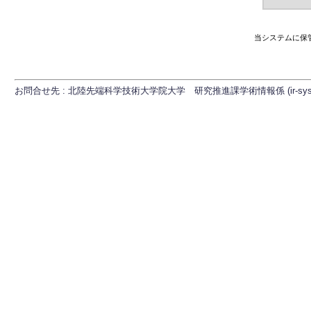
当システムに保
お問合せ先 : 北陸先端科学技術大学院大学 研究推進課学術情報係 (ir-sys[at]ml.