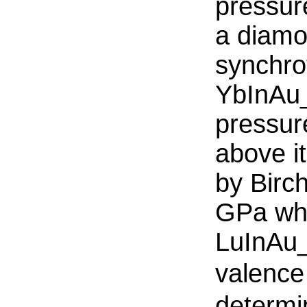
pressur
a diamo
synchrot
YbInAu_
pressur
above i
by Birch
GPa whic
LuInAu_
valence
determ