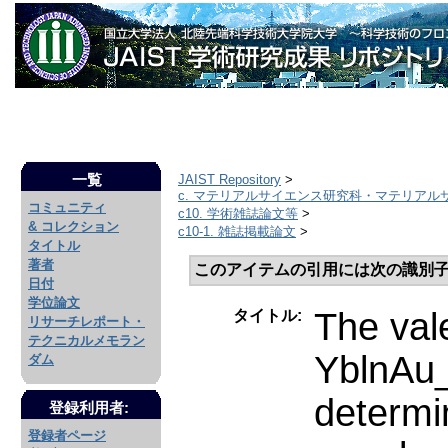
一覧
JAIST Repository
>
c. マテリアルサイエンス研究科・マテリアル
コミュニティ
c10. 学術雑誌論文等
>
& コレクション
c10-1. 雑誌掲載論文
>
タイトル
著者
このアイテムの引用には次の識別子
日付
学位論文
The vale
タイトル:
リサーチレポート・
テクニカルメモラン
YblnAu_
ダム
determin
登録利用者:
登録者ページ