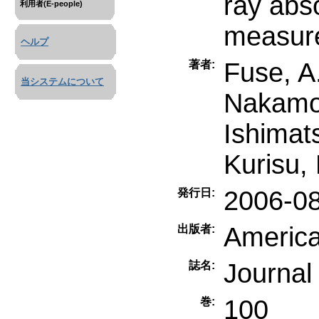
ray abs
利用者(E-people)
measur
ヘルプ
Fuse, A
著者:
当システムについて
Nakamo
Ishimat
Kurisu,
2006-0
発行日:
America
出版者:
Journal
誌名:
100
巻: