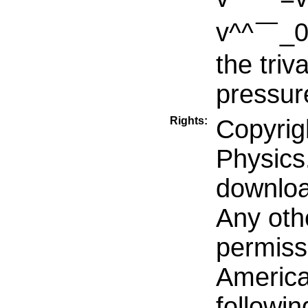
v^^￣_0 
the triv
pressur
Rights:
Copyrig
Physics
downloa
Any oth
permiss
America
followin