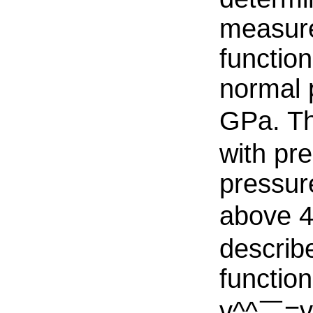
measure
function
normal 
GPa. Th
with pre
pressur
above 4
describe
function
v^^￣=v