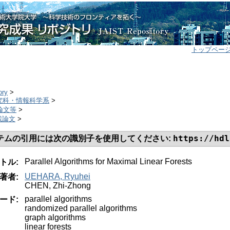
トップペー
ory
>
研究科・情報科学系
>
誌論文等
>
掲載論文
>
https://hdl
テムの引用には次の識別子を使用してください:
Parallel Algorithms for Maximal Linear Forests
トル:
UEHARA, Ryuhei
著者:
CHEN, Zhi-Zhong
parallel algorithms
ード:
randomized parallel algorithms
graph algorithms
linear forests