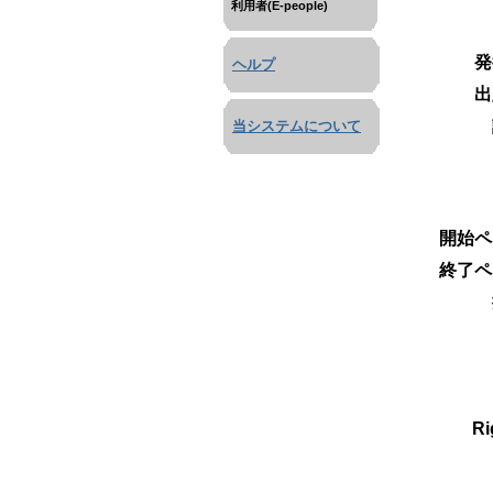
利用者(E-people)
発
ヘルプ
出
当システムについて
開始ペ
終了ペ
Ri