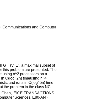
, Communications and Computer
ph G = (V, E), a maximal subset of
for this problem are presented. The
me using n^2 processors on a
in O(log^2n) timeusing n^4
stic and runs in O(log^5n) time
 the problem in the class NC.
ong Chen, IEICE TRANSACTIONS
omputer Sciences, E80-A(4),