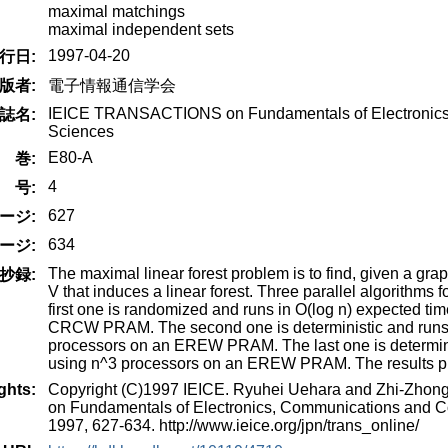
maximal matchings
maximal independent sets
1997-04-20
行日:
版者:
電子情報通信学会
IEICE TRANSACTIONS on Fundamentals of Electronics
誌名:
Sciences
E80-A
巻:
4
号:
627
ージ:
634
ージ:
The maximal linear forest problem is to find, given a gra
抄録:
V that induces a linear forest. Three parallel algorithms 
first one is randomized and runs in O(log n) expected ti
CRCW PRAM. The second one is deterministic and runs 
processors on an EREW PRAM. The last one is determini
using n^3 processors on an EREW PRAM. The results put
ghts:
Copyright (C)1997 IEICE. Ryuhei Uehara and Zhi-Zh
on Fundamentals of Electronics, Communications and C
1997, 627-634. http://www.ieice.org/jpn/trans_online/