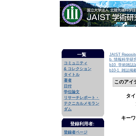
一覧
JAIST Reposit
b. 情報科学
コミュニティ
b10. 学術雑
& コレクション
b10-1. 雑誌
タイトル
著者
このアイ
日付
学位論文
タイ
リサーチレポート・
テクニカルメモラン
ダム
キーワ
登録利用者:
登録者ページ