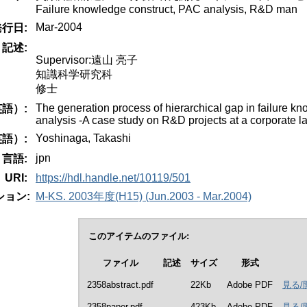
Failure knowledge construct, PAC analysis, R&D man
Mar-2004
発行日:
記述:
Supervisor:遠山 亮子
知識科学研究科
修士
The generation process of hierarchical gap in failure 
語）:
analysis -A case study on R&D projects at a corporate l
Yoshinaga, Takashi
語）:
jpn
言語:
URI:
https://hdl.handle.net/10119/501
ョン:
M-KS. 2003年度(H15) (Jun.2003 - Mar.2004)
このアイテムのファイル:
ファイル
記述
サイズ
形式
2358abstract.pdf
22Kb
Adobe PDF
見る/
2358paper.pdf
423Kb
Adobe PDF
見る/