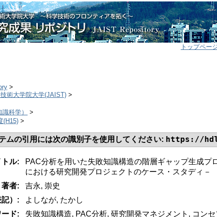
トップペー
ory
>
学技術大学院大学(JAIST)
>
>
（知識科学）
>
度(H15)
>
https://hd
テムの引用には次の識別子を使用してください:
イトル:
PAC分析を用いた失敗知識構造の階層ギャップ生成プ
における研究開発プロジェクトのケース・スタディ－
著者:
吉永, 崇史
記）:
よしなが, たかし
ード:
失敗知識構造, PAC分析, 研究開発マネジメント, コン