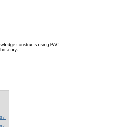
knowledge constructs using PAC
aboratory-
開く
開く