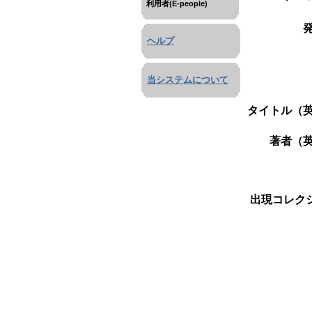
利用者(E-people)
ヘルプ
当システムについて
タイトル（英
著者（英
出現コレクシ