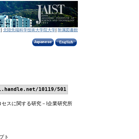
ジ
|
北陸先端科学技術大学院大学
|
附属図書館
l.handle.net/10119/501
ロセスに関する研究－I企業研究所
セプト