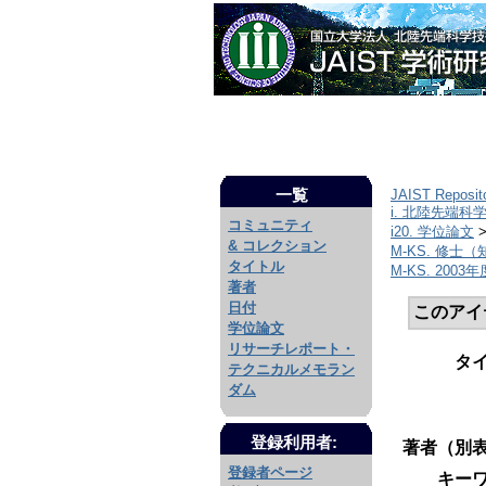
一覧
JAIST Reposit
i. 北陸先端科
コミュニティ
i20. 学位論文
& コレクション
M-KS. 修士
タイトル
M-KS. 2003年
著者
日付
このアイ
学位論文
リサーチレポート・
タ
テクニカルメモラン
ダム
登録利用者:
著者（別表
登録者ページ
キーワ