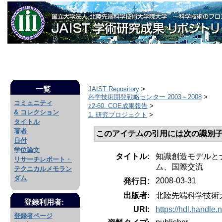
一覧
JAIST Repository
>
科学技術開発戦略センター 2003～2008
>
コミュニティ
z2-60. COE成果報告
>
& コレクション
1. 研究プロジェクト
>
タイトル
著者
このアイテムの引用には次の識別子
日付
学位論文
タイトル:
知識創造モデルとナ
リサーチレポート・
ム、国際交流
テクニカルメモラン
ダム
2008-03-31
発行日:
出版者:
北陸先端科学技術
登録利用者:
URI:
https://hdl.handle
登録者ページ