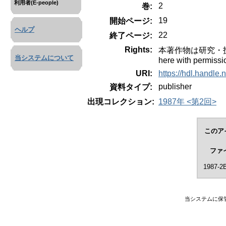
利用者(E-people)
2
巻:
19
開始ページ:
ヘルプ
22
終了ページ:
Rights:
本著作物は研究・技術計
当システムについて
here with permissi
URI:
https://hdl.handle
publisher
資料タイプ:
出現コレクション:
1987年 <第2回>
このア
ファ
1987-2B
当システムに保