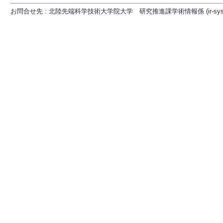
お問合せ先 : 北陸先端科学技術大学院大学 研究推進課学術情報係 (ir-sys[at]ml.