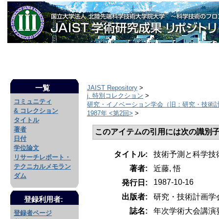
一覧
JAIST Repository
>
j. 特別コレクション
>
コミュニティ
研究・イノベーション学会（旧：研究・技術
& コレクション
1987年 <第2回>
>
タイトル
著者
このアイテムの引用には次の識別子
日付
学位論文
タイトル:
技術予測と科学技
リサーチレポート・
テクニカルメモラン
著者:
近藤, 悟
ダム
1987-10-16
発行日:
出版者:
研究・技術計画学
登録利用者:
誌名:
年次学術大会講演
登録者ページ