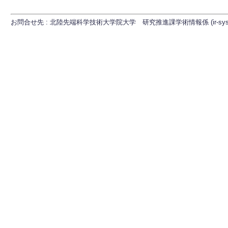
お問合せ先 : 北陸先端科学技術大学院大学 研究推進課学術情報係 (ir-sys[at]ml.