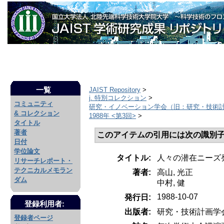
一覧
JAIST Repository
>
j. 特別コレクション
>
コミュニティ
研究・イノベーション学会（旧：研究・技術
& コレクション
1988年 <第3回>
>
タイトル
著者
このアイテムの引用には次の識別子
日付
学位論文
タイトル:
人々の潜在ニーズ
リサーチレポート・
テクニカルメモラン
著者:
高山, 光正
ダム
中村, 健
1988-10-07
発行日:
登録利用者:
出版者:
研究・技術計画学
登録者ページ