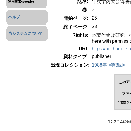
誌名:
年次学術大会講演
利用者(E-people)
3
巻:
ヘルプ
25
開始ページ:
28
終了ページ:
当システムについて
Rights:
本著作物は研究・技術計
here with permissi
URI:
https://hdl.handle
publisher
資料タイプ:
出現コレクション:
1988年 <第3回>
このア
ファ
1988-2B
当システムに保