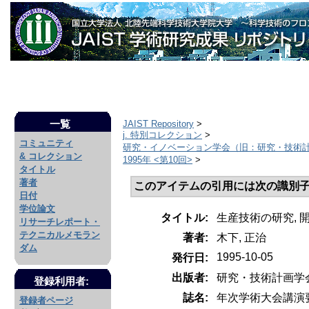
一覧
JAIST Repository
>
j. 特別コレクション
>
コミュニティ
研究・イノベーション学会（旧：研究・技術
& コレクション
1995年 <第10回>
>
タイトル
著者
このアイテムの引用には次の識別子
日付
学位論文
タイトル:
生産技術の研究, 
リサーチレポート・
テクニカルメモラン
著者:
木下, 正治
ダム
1995-10-05
発行日:
出版者:
研究・技術計画学
登録利用者:
誌名:
年次学術大会講演
登録者ページ