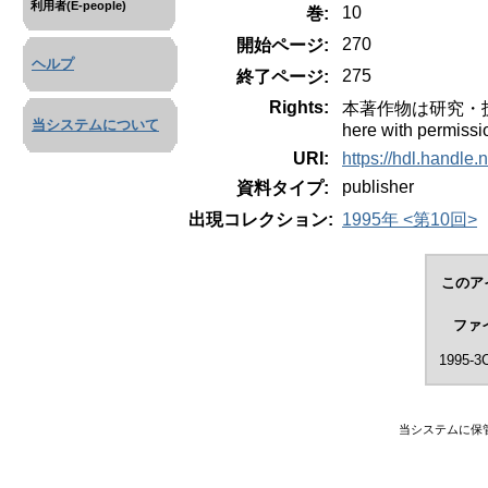
利用者(E-people)
10
巻:
270
開始ページ:
ヘルプ
275
終了ページ:
Rights:
本著作物は研究・技術計
当システムについて
here with permissi
URI:
https://hdl.handle
publisher
資料タイプ:
出現コレクション:
1995年 <第10回>
このア
ファ
1995-3C
当システムに保