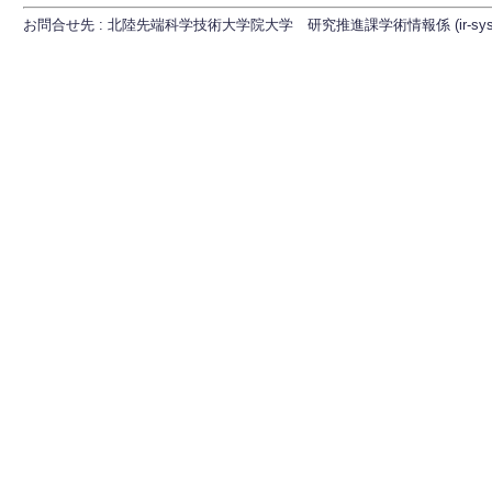
お問合せ先 : 北陸先端科学技術大学院大学 研究推進課学術情報係 (ir-sys[at]ml.