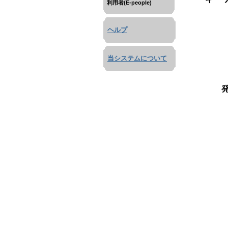
利用者(E-people)
ヘルプ
当システムについて