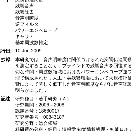
残響音声
残響除去
音声明瞭度
逆フィルタ
パワーエンベロープ
キャリア
基本周波数推定
10-Jun-2009
発行日:
抄録:
本研究では，音声明瞭度に関係づけられた変調伝達関
を測定することなく，ブラインドで残響音声を回復す
切な時間・周波数領域におけるパワーエンベロープ逆
理で構成された．人工・実残響環境において大規模評
響によって著しく低下した音声明瞭度ならびに音声認
明らかにした．
記述:
研究種目：若手研究（Ａ）
研究期間：2006～2008
課題番号：18680017
研究者番号：00343187
研究分野：総合領域
科研費の分科・細目：情報学 知覚情報処理・知能ロボ