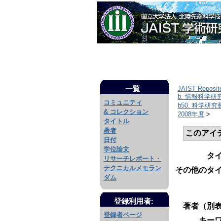
一覧
JAIST Reposit
b. 情報科学
コミュニティ
b50. 科学
& コレクション
2008年度
>
タイトル
著者
このアイ
日付
学位論文
タ
リサーチレポート・
テクニカルメモラン
その他のタイ
ダム
登録利用者:
著者（別表
登録者ページ
キーワ