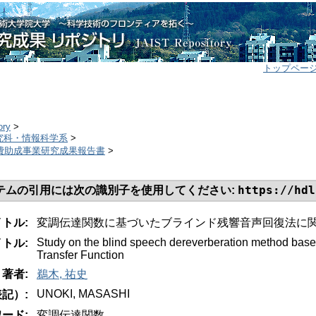
トップペー
ory
>
研究科・情報科学系
>
研究費助成事業研究成果報告書
>
https://hdl
テムの引用には次の識別子を使用してください:
イトル:
変調伝達関数に基づいたブラインド残響音声回復法に
Study on the blind speech dereverberation method base
トル:
Transfer Function
著者:
鵜木, 祐史
UNOKI, MASASHI
記）:
ード:
変調伝達関数